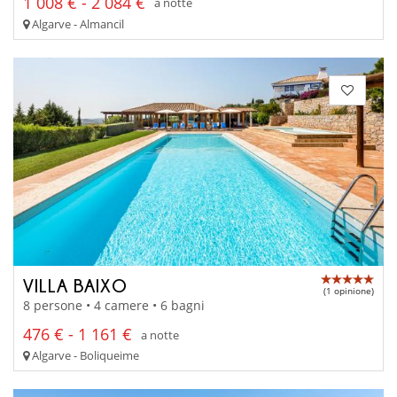
1 008 € - 2 084 €
a notte
Algarve - Almancil
VILLA BAIXO
(1 opinione)
8 persone • 4 camere • 6 bagni
476 € - 1 161 €
a notte
Algarve - Boliqueime