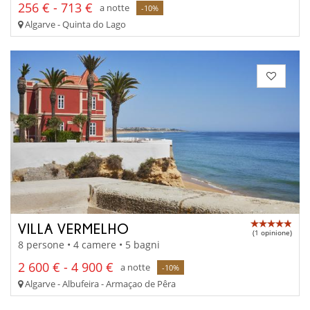
256 € - 713 €
a notte
-10%
Algarve - Quinta do Lago
VILLA VERMELHO
(1 opinione)
8 persone • 4 camere • 5 bagni
2 600 € - 4 900 €
a notte
-10%
Algarve - Albufeira - Armaçao de Pêra