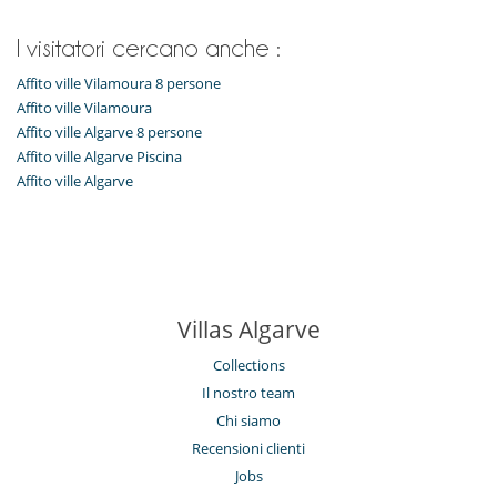
Posti per cenare a cielo aperto
Sedie lunge vicino alla piscina
I visitatori cercano anche :
Spazio cena sulla terrazza
Terrazza(e)
Affito ville Vilamoura 8 persone
Divertimenti ed attività sportive
Affito ville Vilamoura
Accesso internet (wifi)
Affito ville Algarve 8 persone
Piscina calda esteriore
Affito ville Algarve Piscina
Tivù
Affito ville Algarve
Tivù cavo o satellite o internet
Elettrodomestici
Asciugatrice
Bollitore elettrico
Congelatore
Cooker hood
Villas Algarve
Cucina completamente fornita
forno
Collections
forno microonde
Frigorifero
Il nostro team
Lavastoviglie
Chi siamo
Lavatrice
Macchina a caffè
Recensioni clienti
Macchina per il caffè Nespresso
Jobs
Tostapane