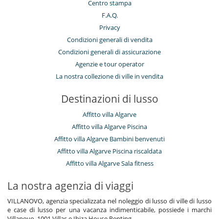
Centro stampa
Per la vostra comodità e convenienza
F.A.Q.
Aria condizionata
Privacy
Asciugacapelli
Condizioni generali di vendita
Camera di pranzo
Salotto
Condizioni generali di assicurazione
Agenzie e tour operator
La nostra collezione di ville in vendita
Destinazioni di lusso
Affitto villa Algarve
Affitto villa Algarve Piscina
Affitto villa Algarve Bambini benvenuti
Affitto villa Algarve Piscina riscaldata
Affitto villa Algarve Sala fitness
La nostra agenzia di viaggi
VILLANOVO, agenzia specializzata nel noleggio di lusso di ville di lusso
e case di lusso per una vacanza indimenticabile, possiede i marchi
Villanovo, 1001 Villas e Ibiza House Renting.