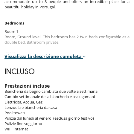
accommodate up to 8 people and offers an incredible place for a
beautiful holiday in Portugal.
Bedrooms
Room 1
Room, Ground level. This bedroom has 2 twin beds configurable as a
double bed. Bathroom private.
Room 2
Visualizza la descrizione completa
Room, Ground level. This bedroom has 1 double bed. Bathroom
private.
INCLUSO
Room 3
Room, 1st floor. This bedroom has 1 double bed. Bathroom private.
This bedroom includes also private terrace.
Prestazioni incluse
Biancheria da bagno cambiata due volte a settimana
Room 4
Cambio settimanale della biancheria e asciugamani
Room, 1st floor. This bedroom has 1 double bed. Bathroom private.
Elettricita, Acqua, Gaz
This bedroom includes also private terrace.
Lenzuola e biancheria da casa
Pool towels
Note :
One of the bedrooms has a flat screen TV with Portuguese cable
Pulizia dal lunedì al venerdì (esclusa giorno festivo)
system.
Pulizie fine soggiorno
WIFI Internet