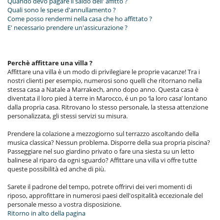
Quando devo pagare il saldo dell' affitto ?
Quali sono le spese d'annullamento ?
Come posso rendermi nella casa che ho affittato ?
E' necessario prendere un'assicurazione ?
Perchè affittare una villa ?
Affittare una villa è un modo di privilegiare le proprie vacanze! Tra i
nostri clienti per esempio, numerosi sono quelli che ritornano nella
stessa casa a Natale a Marrakech, anno dopo anno. Questa casa è
diventata il loro pied à terre in Marocco, é un po ‘la loro casa’ lontano
dalla propria casa. Ritrovano lo stesso personale, la stessa attenzione
personalizzata, gli stessi servizi su misura.
Prendere la colazione a mezzogiorno sul terrazzo ascoltando della
musica classica? Nessun problema. Disporre della sua propria piscina?
Passeggiare nel suo giardino privato o fare una siesta su un letto
balinese al riparo da ogni sguardo? Affittare una villa vi offre tutte
queste possibilità ed anche di più.
Sarete il padrone del tempo, potrete offrirvi dei veri momenti di
riposo, approfittare in numerosi paesi dell'ospitalità eccezionale del
personale messo a vostra disposizione.
Ritorno in alto della pagina