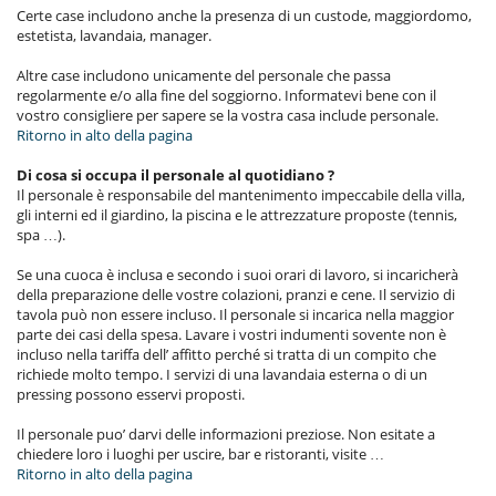
Certe case includono anche la presenza di un custode, maggiordomo,
estetista, lavandaia, manager.
Altre case includono unicamente del personale che passa
regolarmente e/o alla fine del soggiorno. Informatevi bene con il
vostro consigliere per sapere se la vostra casa include personale.
Ritorno in alto della pagina
Di cosa si occupa il personale al quotidiano ?
Il personale è responsabile del mantenimento impeccabile della villa,
gli interni ed il giardino, la piscina e le attrezzature proposte (tennis,
spa …).
Se una cuoca è inclusa e secondo i suoi orari di lavoro, si incaricherà
della preparazione delle vostre colazioni, pranzi e cene. Il servizio di
tavola può non essere incluso. Il personale si incarica nella maggior
parte dei casi della spesa. Lavare i vostri indumenti sovente non è
incluso nella tariffa dell’ affitto perché si tratta di un compito che
richiede molto tempo. I servizi di una lavandaia esterna o di un
pressing possono esservi proposti.
Il personale puo’ darvi delle informazioni preziose. Non esitate a
chiedere loro i luoghi per uscire, bar e ristoranti, visite …
Ritorno in alto della pagina