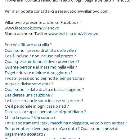
Troverete i contatti telefonici in alto di ogni pagina del sito Villanovo.
Per mail potete contattarci a reservation@villanovo.com.
Villanovo è presente anche su Facebook :
www.facebook.com/villanovo
Siamo anche su Twitter
www.twitter.com/villanovo
Perchè affittare una villa ?
Quali sono i prezzo di affitto delle ville ?
Cos'è incluso / non incluso nel prezzo ?
Quali spese addizionali devo prevedere ?
Quante persone al massimo nella villa ?
Esigete durate minime di soggiorno ?
I vostri prezzi sono per notte, per persona ?
In quale divise sono date ?
Quali sono le date di alta e bassa stagione ?
Desiderate una cauzione ?
Le tasse e mancie sono incluse nel prezzo ?
C'è il personale in ogni casa o riad ?
Di cosa si occupa il personale al quotidiano ?
Chi fa la spesa ? Chi cucina ?
I miei spostamenti : taxi, macchina noleggiata, veicolo con autista ?
Per prenotare, devo pagare un'acconto ? Quali sono i mezzi di
pagamento accettati ?