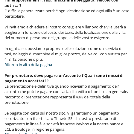
I miei spostamenti : taxi, macchina noleggiata, veicolo con
autista ?
E’ difficile generalizzare perché ogni destinazione ed ogni villa è un caso
particolare.
Vi invitiamo a chiedere al nostro consigliere Villanovo che vi aiuterà a
scegliere in funzione del costo dei taxis, della localizzazione della villa,
del numero di personne nel gruppo, e delle vostre esigenze.
In ogni caso, possiamo proporvi delle soluzioni come un servizio di
taxi, noleggio di macchine al miglior prezzo, dei veicoli con autista per
4, 8, 12 persone o più.
Ritorno in alto della pagina
Per prenotare, devo pagare un'acconto ? Quali sono i mezzi di
pagamento accettati ?
La prenotazione è definitiva quando riceviamo il pagamento dell’
acconto che potete pagare con carta di credito o bonifico. In generale,
l’acconto di prenotazione rappresenta il 40% del totale della
prenotazione.
Se pagate con carta sul nostro sito, vi garantiamo un pagamento
securizzato con il certificato Thawte SSL. Il nostro prestatario di
pagamento in linea è la società francese Paybox e la nostra banca è
LCL a Bouloge, in regione parigina.