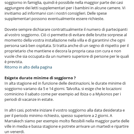
soggiorno in famiglia, quindi è possibile nella maggior parte dei casi
aggiungere dei letti supplementari per i bambini in alcune camere. Vi
invitiamo ad informarvi con i nostri consiglieri. Delle spese
supplementari possono eventualmente essere richieste.
Dovete sempre dichiarare contrattualmente il numero di partecipanti
al vostro soggiorno. Ciò ci permette di evitare delle brutte sorprese al
momento della vostra installazione nella villa e di garantirvi che ogni
persona sarà ben ospitata. Si tratta anche di un segno di rispetto per il
proprietario che mantiene e decora la propria casa con cura e non
vuole che sia occupata da un numero superiore di persone per le quali
è prevista.
Ritorno in alto della pagina
Esigete durate minime di soggiorno ?
In alta stagione ed in funzione delle destinazioni, le durate minime di
soggiorno variano da 5 e 14 giorni. Talvolta, si esige che le locazioni
cominicino il sabato come per esempio ad Ibiza o a Mykonos per i
periodi di vacanze in estate.
In altri casi, potrete iniziare il vostro soggiorno alla data desiderata e
per il periodo minimo richiesto, spesso superiore a 2 giorni. A
Marrakech siamo per esempio molto flessibili nella maggior parte delle
ville in media e bassa stagione e potrete arrivare un martedi e ripartire
un venerdi.