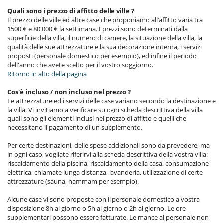
Quali sono i prezzo di affitto delle ville ?
Il prezzo delle ville ed altre case che proponiamo all’affitto varia tra
1500 € e 80'000 € la settimana. I prezzi sono determinati dalla
superficie della villa, il numero di camere, la situazione della villa, la
qualità delle sue attrezzature e la sua decorazione interna, i servizi
proposti (personale domestico per esempio), ed infine il periodo
dell'anno che avete scelto per il vostro soggiorno.
Ritorno in alto della pagina
Cos'è incluso / non incluso nel prezzo ?
Le attrezzature ed i servizi delle case variano secondo la destinazione e
la villa. Vi invitiamo a verificare su ogni scheda descrittiva della villa
quali sono gli elementi inclusi nel prezzo di affitto e quelli che
necessitano il pagamento di un supplemento.
Per certe destinazioni, delle spese addizionali sono da prevedere, ma
in ogni caso, vogliate riferirvi alla scheda descrittiva della vostra villa:
riscaldamento della piscina, riscaldamento della casa, consumazione
elettrica, chiamate lunga distanza, lavanderia, utilizzazione di certe
attrezzature (sauna, hammam per esempio).
Alcune case vi sono proposte con il personale domestico a vostra
disposizione 8h al giorno o 5h al giorno o 2h al giorno. Le ore
supplementari possono essere fatturate. Le mance al personale non