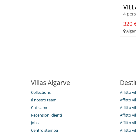
VILL
4 pers
320 €
Algar
Villas Algarve
Desti
Collections
Affitto vi
Il nostro team
Affitto v
Chi siamo
Affitto vi
Recensioni clienti
Affitto v
Jobs
Affitto vi
Centro stampa
Affitto vi