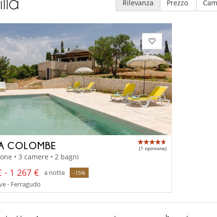
illa
Rilevanza
Prezzo
Cam
LA COLOMBE
(1 opinione)
one • 3 camere • 2 bagni
 - 1 267 €
a notte
-15%
ve - Ferragudo