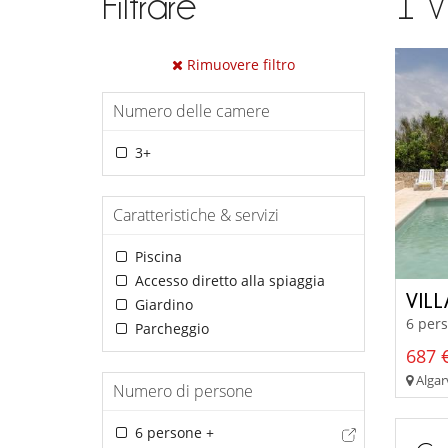
Filtrare
1
V
Rimuovere filtro
Numero delle camere
3+
Caratteristiche & servizi
Piscina
Accesso diretto alla spiaggia
VIL
Giardino
6 pers
Parcheggio
687 €
Algar
Numero di persone
6 persone +