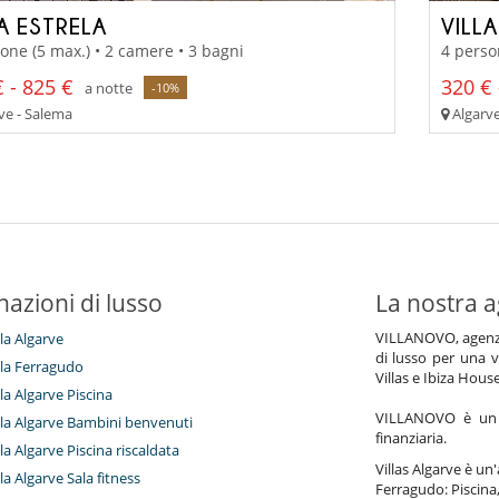
A ESTRELA
VILL
one (5 max.) • 2 camere • 3 bagni
4 perso
 - 825 €
320 € 
a notte
-10%
ve - Salema
Algarve
nazioni di lusso
La nostra a
VILLANOVO, agenzia 
lla Algarve
di lusso per una v
illa Ferragudo
Villas e Ibiza Hous
lla Algarve Piscina
VILLANOVO è un a
illa Algarve Bambini benvenuti
finanziaria.
lla Algarve Piscina riscaldata
Villas Algarve è un'
lla Algarve Sala fitness
Ferragudo: Piscina,