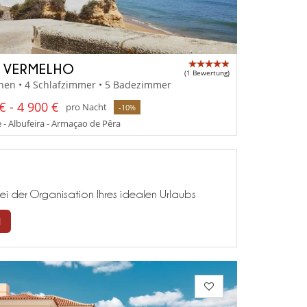
A VERMELHO
(1 Bewertung)
nen • 4 Schlafzimmer • 5 Badezimmer
€ - 4 900 €
pro Nacht
-10%
 - Albufeira - Armaçao de Pêra
ei der Organisation Ihres idealen Urlaubs
N