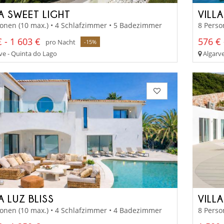
LA SWEET LIGHT
VILL
onen (10 max.) • 4 Schlafzimmer • 5 Badezimmer
8 Perso
 - 1 603 €
576 € 
pro Nacht
-15%
ve - Quinta do Lago
Algarve
A LUZ BLISS
VILL
onen (10 max.) • 4 Schlafzimmer • 4 Badezimmer
8 Perso