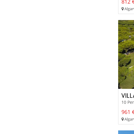
812 €
Algar
VIL
10 Pe
961 €
Algar