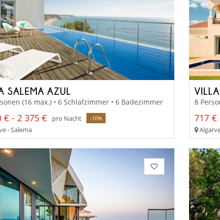
LA SALEMA AZUL
VILL
sonen (16 max.) • 6 Schlafzimmer • 6 Badezimmer
8 Perso
 € - 2 375 €
717 € 
pro Nacht
-10%
ve - Salema
Algarve