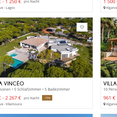
 - 1 250 €
1 500 
pro Nacht
ve - Lagos
Algarve
LA VINCÉO
VILL
rsonen • 5 Schlafzimmer • 5 Badezimmer
10 Pers
 - 2 267 €
961 € 
pro Nacht
-15%
ve - Vilamoura
Algarve