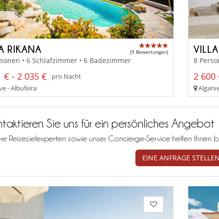
A RIKANA
VILL
(9 Bewertungen)
rsonen • 6 Schlafzimmer • 6 Badezimmer
8 Perso
 € - 2 035 €
2 600 
pro Nacht
e - Albufeira
Algarve
taktieren Sie uns für ein persönliches Angebot
re Reisezielexperten sowie unser Concierge-Service helfen Ihnen b
EINE ANFRAGE STELLE