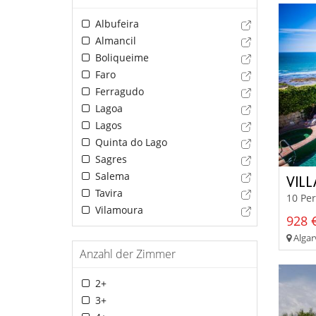
Albufeira
Almancil
Boliqueime
Faro
Ferragudo
Lagoa
Lagos
Quinta do Lago
Sagres
Salema
VILL
Tavira
10 Pe
Vilamoura
928 €
Algarv
Anzahl der Zimmer
2+
3+