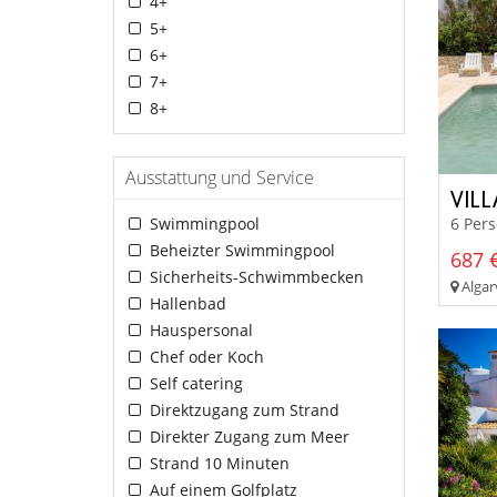
4+
5+
6+
7+
8+
Ausstattung und Service
VIL
Swimmingpool
6 Per
Beheizter Swimmingpool
687 €
Sicherheits-Schwimmbecken
Algar
Hallenbad
Hauspersonal
Chef oder Koch
Self catering
Direktzugang zum Strand
Direkter Zugang zum Meer
Strand 10 Minuten
Auf einem Golfplatz