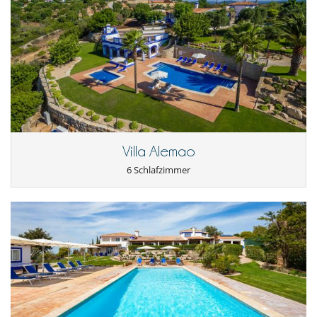
sind an Villanovo zu bezahlen.
Fernseher
- Stornierung ab
60 Tage
vor Anreisetermin :
100 %
des
Internetzugang (Wifi)
Gesamtbetrages sind an Villanovo zu bezahlen.
- Bei Nichterscheinen :
100 %
des Gesamtbetrages sind an Villanovo zu
bezahlen
Villa Alemao
6 Schlafzimmer