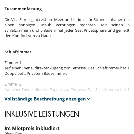
Zusammenfassung
Die Villa Flor liegt direkt am Meer und ist ideal für Strandliebhaber, die
einen sonnigen Urlaub verbringen möchten. Mit seinen 5
Schlafzimmern und 5 Bädern hat jeder Gast Privatsphäre und genießt
den Komfort von zu Hause.
Schlafzimmer
Zimmer 1
Auf einer Ebene, direkter Zugang zur Terrasse. Das Schlafzimmer hat 1
Doppelbett. Privatem Badezimmer.
Zimmer 2
Auf einer Ebene, direkter Zugang zur Terrasse. Das Schlafzimmer hat 1
Doppelbett. Privatem Badezimmer.
Vollständige Beschreibung anzeigen
Zimmer 3
Auf einer Ebene, direkter Zugang zur Terrasse. Das Schlafzimmer hat 1
INKLUSIVE LEISTUNGEN
Doppelbett. Privatem Badezimmer.
Zimmer 4
Im Mietpreis inkludiert
Auf einer Ebene, direkter Zugang zur Terrasse. Das Schlafzimmer hat 1
Pfege Pool