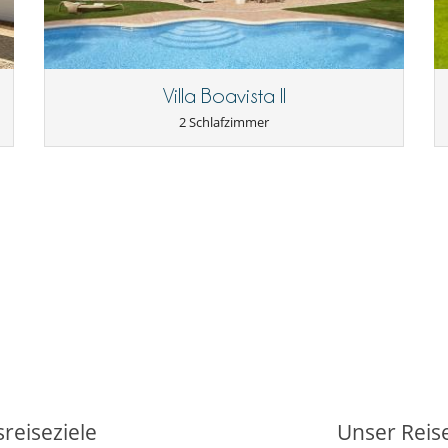
an Villanovo zu bezahlen
Villa Boavista II
2 Schlafzimmer
9-Loch Golfplatz
Tennisplätze
Fernseher
reiseziele
Unser Reis