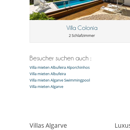
- Bei Nichterscheinen :
100 %
des Gesamtbetrages sind 
Wohnzimmer
Kinder
Kinder willkommen
Villa Colonia
Küche und Ausstattung
Nespresso Kaffeemaschine
2 Schlafzimmer
Resortservice und Unterhaltung
18-Loch Golf
Fitnesscenter
Besucher suchen auch :
Unterhaltung, Wohlbefinden & Sport
Villa mieten Albufeira Alporchinhos
Beheizter Außen-Swimmingpool
Villa mieten Albufeira
Internetzugang (Wifi)
Villa mieten Algarve Swimmingpool
Villa mieten Algarve
Villas Algarve
Luxus