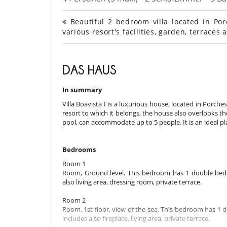
Beautiful 2 bedroom villa located in Porc
various resort's facilities, garden, terraces
DAS HAUS
In summary
Villa Boavista I is a luxurious house, located in Porches
resort to which it belongs, the house also overlooks th
pool, can accommodate up to 5 people. It is an ideal pla
Bedrooms
Room 1
Room, Ground level. This bedroom has 1 double bed.
also living area, dressing room, private terrace.
Room 2
Room, 1st floor, view of the sea. This bedroom has 1
includes also fireplace, living area, private terrace.