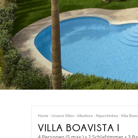
Home
Unsere Villen
Albufeira
Alporchinhos
Villa Boavi
VILLA BOAVISTA I
4 Personen (5 max.) • 2 Schlafzimmer • 3 