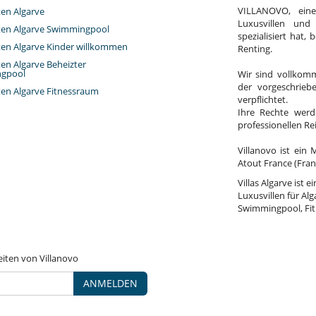
VILLANOVO, ein
ten Algarve
Luxusvillen und
eten Algarve Swimmingpool
spezialisiert hat,
eten Algarve Kinder willkommen
Renting.
ten Algarve Beheizter
gpool
Wir sind vollkomm
der vorgeschrieb
eten Algarve Fitnessraum
verpflichtet.
Ihre Rechte werd
professionellen R
Villanovo ist ein 
Atout France (Fran
Villas Algarve ist 
Luxusvillen für Al
Swimmingpool, Fit
eiten von Villanovo
ANMELDEN