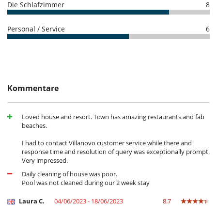
Die Schlafzimmer
8
The price includes bath amenities.
The villa also offers to its guests the possibility of optional services
Personal / Service
6
such as additional baby cot, breakfasts, lunch, dinner, half-board, the
provision of an additional bed.
Location
This amazing resort is located in the western Algarve, at the beach and
Kommentare
surrounded by the Costa Vicentina National Park. It boasts
breathtaking views across the Atlantic Ocean.
Loved house and resort. Town has amazing restaurants and fab
Note :
beaches.
- Security deposit: on arrival, a bank imprint will be requested at
reception during check-in (no amount will be debited at time of
I had to contact Villanovo customer service while there and
imprint).
response time and resolution of query was exceptionally prompt.
Very impressed.
Daily cleaning of house was poor.
Draußen
Pool was not cleaned during our 2 week stay
Barbecue
Essbereiche außen
Laura C.
04/06/2023 - 18/06/2023
8.7
Garten