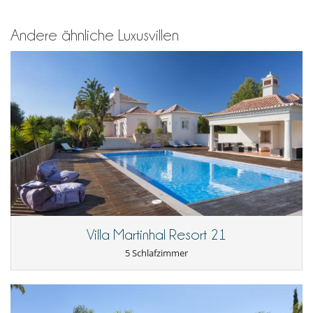
Loungebereich auf der Terrasse
Sonnenliegen am Pool
Terrasse(n)
Andere ähnliche Luxusvillen
Für Ihren Komfort und Ihr Wohlbefinden
Esszimmer
Wohnzimmer
Küche und Ausstattung
voll ausgestattete Küche
Resortservice und Unterhaltung
Beheiztes Schwimmbad und Hamam
Bocciaplatz
Fitnesscenter
Spa
Tennisplätze
Unterhaltung, Wohlbefinden & Sport
Villa Martinhal Resort 21
Beheizter Außen-Swimmingpool
5 Schlafzimmer
Fernseher
Internetzugang (Wifi)
Kabel- oder Satellitenfernsehen oder Internet