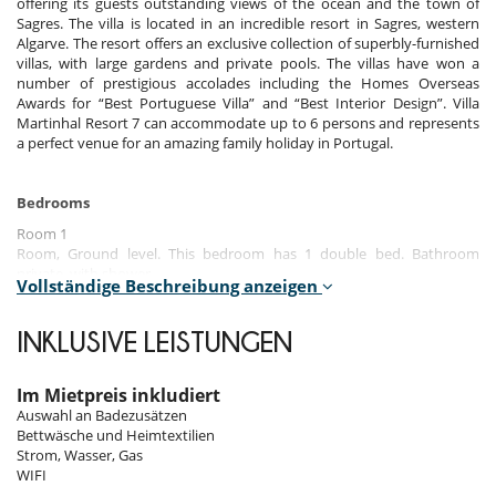
offering its guests outstanding views of the ocean and the town of
Sagres. The villa is located in an incredible resort in Sagres, western
Algarve. The resort offers an exclusive collection of superbly-furnished
villas, with large gardens and private pools. The villas have won a
number of prestigious accolades including the Homes Overseas
Awards for “Best Portuguese Villa” and “Best Interior Design”. Villa
Martinhal Resort 7 can accommodate up to 6 persons and represents
a perfect venue for an amazing family holiday in Portugal.
Bedrooms
Room 1
Room, Ground level. This bedroom has 1 double bed. Bathroom
private, with shower.
Vollständige Beschreibung anzeigen
Room 2
Room, Ground level. This bedroom has 2 twin beds. Bathroom private,
INKLUSIVE LEISTUNGEN
with shower.
Room 3
Im Mietpreis inkludiert
Room, 1st floor. This bedroom has 1 double bed. Bathroom private,
Auswahl an Badezusätzen
with bathtub. This bedroom includes also private balcony.
Bettwäsche und Heimtextilien
Strom, Wasser, Gas
WIFI
Indoors