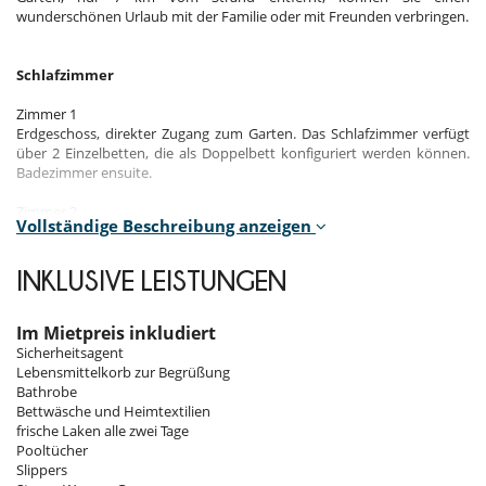
wunderschönen Urlaub mit der Familie oder mit Freunden verbringen.
Schlafzimmer
Zimmer 1
Erdgeschoss, direkter Zugang zum Garten. Das Schlafzimmer verfügt
über 2 Einzelbetten, die als Doppelbett konfiguriert werden können.
Badezimmer ensuite.
Zimmer 2
Vollständige Beschreibung anzeigen
1. Etage. Das Schlafzimmer verfügt über 2 Einzelbetten, die als
Doppelbett konfiguriert werden können. Badezimmer ensuite.
INKLUSIVE LEISTUNGEN
Zimmer 3
1. Etage. Das Schlafzimmer verfügt über 2 Einzelbetten, die als
Doppelbett konfiguriert werden können. Badezimmer ensuite.
Im Mietpreis inkludiert
Sicherheitsagent
Zimmer 1
Lebensmittelkorb zur Begrüßung
Etage, Meerblick. Das Schlafzimmer verfügt über 1 Doppelbett mit 2
Bathrobe
Einzelbetten. Badezimmer ensuite. Das Schlafzimmer verfügt auch
Bettwäsche und Heimtextilien
über eine private Terrasse.
frische Laken alle zwei Tage
Pooltücher
Slippers
Innenbereich