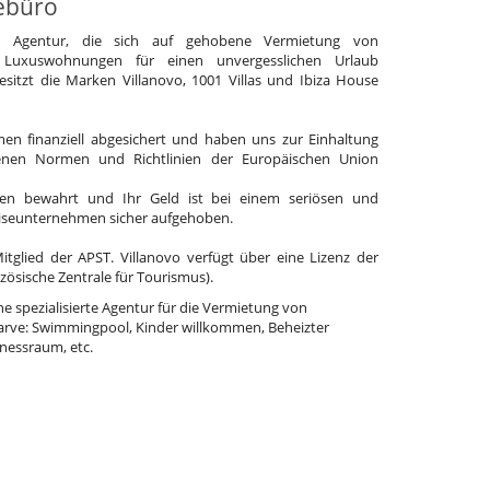
ebüro
e Agentur, die sich auf gehobene Vermietung von
 Luxuswohnungen für einen unvergesslichen Urlaub
 besitzt die Marken Villanovo, 1001 Villas und Ibiza House
en finanziell abgesichert und haben uns zur Einhaltung
enen Normen und Richtlinien der Europäischen Union
en bewahrt und Ihr Geld ist bei einem seriösen und
eiseunternehmen sicher aufgehoben.
Mitglied der APST. Villanovo verfügt über eine Lizenz der
zösische Zentrale für Tourismus).
eine spezialisierte Agentur für die Vermietung von
garve: Swimmingpool, Kinder willkommen, Beheizter
nessraum, etc.