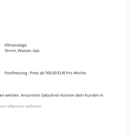
Klimanalage
Strom, Wasser, Gas
Poolheizung : Preis ab 500.00 EUR Pro Woche
eben werden. Ansonsten Gebühren können dem Kunden in
von Villanovo verboten
 nights and, as the stars appear, adults can enjoy a nightcap of
he villa offers a swimming pool and a children pool.
a oder des Hammam nur unter Aufsicht eines Erwachsenen