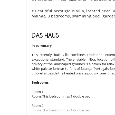
Beautiful prestigious villa, located near 
Malhão, 3 bedrooms, swimming pool, garden,
DAS HAUS
In summary
This recently built villa combines traditional ext
exceptional standard. The enviable hilltop location o
privacy of the landscaped grounds is a haven for rela
white palette familiar to fans of faiança (Portugal’s 
umbrellas beside the heated private pools – one for ad
Bedrooms
Room 1
Room. This bedroom has 1 double bed.
Room 2
Room. This bedroom has 1 double bed.