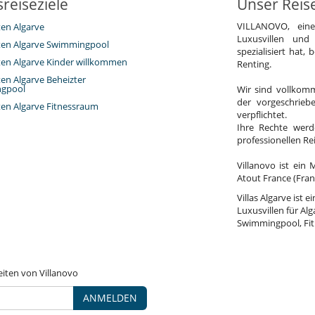
reiseziele
Unser Reis
VILLANOVO, ein
ten Algarve
Luxusvillen und
eten Algarve Swimmingpool
spezialisiert hat,
eten Algarve Kinder willkommen
Renting.
ten Algarve Beheizter
gpool
Wir sind vollkomm
der vorgeschrieb
eten Algarve Fitnessraum
verpflichtet.
Ihre Rechte werd
professionellen R
Villanovo ist ein 
Atout France (Fran
Villas Algarve ist 
Luxusvillen für Al
Swimmingpool, Fit
eiten von Villanovo
ANMELDEN