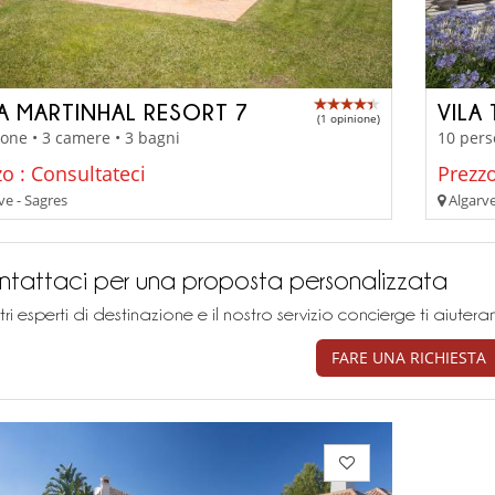
LA MARTINHAL RESORT 7
VILA
(1 opinione)
one • 3 camere • 3 bagni
10 pers
o : Consultateci
Prezzo
ve - Sagres
Algarve
tattaci per una proposta personalizzata
stri esperti di destinazione e il nostro servizio concierge ti aiu
FARE UNA RICHIESTA