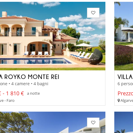
LA ROYKO MONTE REI
VILL
one • 4 camere • 4 bagni
6 perso
 - 1 810 €
Prezzo
a notte
ve - Faro
Algarve