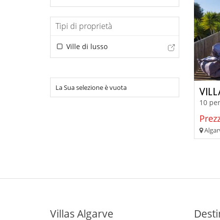
Tipi di proprietà
Ville di lusso
La Sua selezione è vuota
VIL
10 per
Prezz
Algar
Villas Algarve
Desti