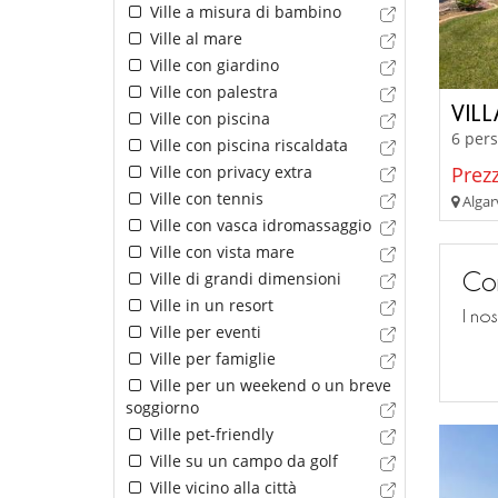
Ville a misura di bambino
Ville al mare
Ville con giardino
Ville con palestra
VIL
Ville con piscina
6 pers
Ville con piscina riscaldata
Prezz
Ville con privacy extra
Ville con tennis
Algar
Ville con vasca idromassaggio
Ville con vista mare
Con
Ville di grandi dimensioni
Ville in un resort
I no
Ville per eventi
Ville per famiglie
Ville per un weekend o un breve
soggiorno
Ville pet-friendly
Ville su un campo da golf
Ville vicino alla città