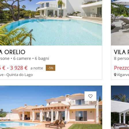
LA ORELIO
VILA
sone • 6 camere • 6 bagni
8 perso
 € - 3 928 €
Prezzo
a notte
-5%
ve - Quinta do Lago
Algarve