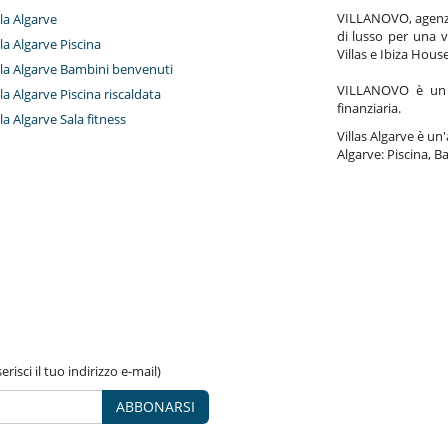
VILLANOVO, agenzia 
lla Algarve
di lusso per una v
lla Algarve Piscina
Villas e Ibiza Hous
illa Algarve Bambini benvenuti
VILLANOVO è un a
lla Algarve Piscina riscaldata
finanziaria.
lla Algarve Sala fitness
Villas Algarve è un'
Algarve: Piscina, Ba
risci il tuo indirizzo e-mail)
ABBONARSI