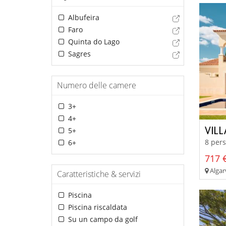
Albufeira
Faro
Quinta do Lago
Sagres
Numero delle camere
3+
4+
VIL
5+
8 pers
6+
717 €
Algar
Caratteristiche & servizi
Piscina
Piscina riscaldata
Su un campo da golf