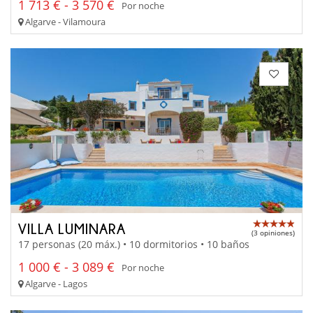
1 713 € - 3 570 €
Por noche
Algarve - Vilamoura
VILLA LUMINARA
(3 opiniones)
17 personas (20 máx.) • 10 dormitorios • 10 baños
1 000 € - 3 089 €
Por noche
Algarve - Lagos