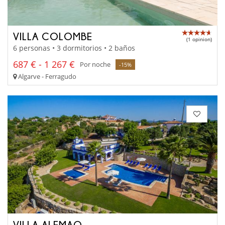
VILLA COLOMBE
(1 opinion)
6 personas • 3 dormitorios • 2 baños
687 € - 1 267 €
Por noche
-15%
Algarve - Ferragudo
VILLA ALEMAO