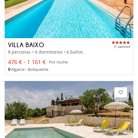
VILLA BAIXO
(1 opinion)
8 personas • 4 dormitorios • 6 baños
476 € - 1 161 €
Por noche
Algarve - Boliqueime