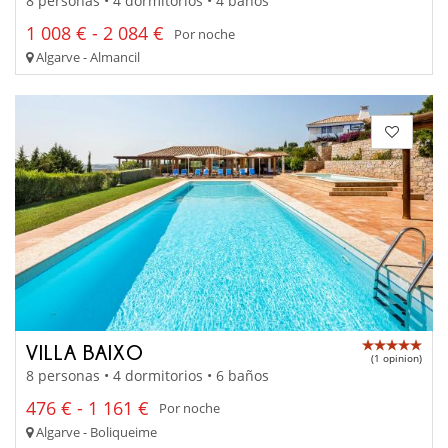
8 personas • 4 dormitorios • 4 baños
1 008 € - 2 084 €
Por noche
Algarve - Almancil
VILLA BAIXO
(1 opinion)
8 personas • 4 dormitorios • 6 baños
476 € - 1 161 €
Por noche
Algarve - Boliqueime