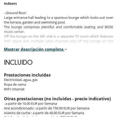
Indoors
- Ground floor:
Large entrance hall leading to a spacious lounge which looks out over
the terrace, garden and swimming pool.
The lounge comprises plentiful and comfortable seating and BOSE
music center.
Off the lounge on the left side is a separate TV room which features
DVD player and multiple cable channels and off the lounge on the
right is a separate dining room.
Mostrar descripción completa
The fully fitted modern kitchen is equipped with American style
fridge/freezer, microwave and dishwasher, has views to the garden
and leads to the terrace and barbecue area.
INCLUIDO
Also off the kitchen is the utility room equipped with washing machine
and clothes dryer.
Prestaciones incluidas
1 double bedroom with twins beds, ensuite bathroom and fitted
Electricidad, agua, gas
wardrobe.
Ropa de cama
1 double bedroom with twins beds, ensuite bathroom and
WIFI Internet
fitted wardrobe.
Otras prestaciones (no incluidas - precio indicativo)
- First floor:
: a partir de 10.00 EUR por Semana
1 master double bedroom, ensuite bathroom, fitted wardrobe, TV,
Aire acondicionado : a partir de 150.00 EUR por Semana
private terrace overlooking the garden, the pool area and the golf
Asiento de coche : a partir de 40.00 EUR por Semana
course.