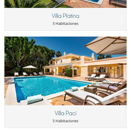
EXT. MAID SERVICE - subject to confirmation
- Monday/Friday – 17.5€/hour.
- Saturday 25€/hour.
Villa Platina
- Sun- 35€/hour.
5 Habitaciones
Electrodoméstico
Cocina totalmente equipada
Frigorífico - congelador
Horno
lavadora
Lavavajillas
Microondas
Tetera eléctrica
Tostadora
En el exterior
Barbacoa
Cenadores a cielo abierto
Jardín
Parking
Villa Paci
Tumbonas en la piscina
Tumbonas en la terraza
5 Habitaciones
Equipos, instalaciones, eventos