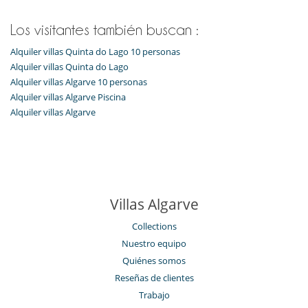
Caja fuerte
Los visitantes también buscan :
Ocios y actividades deportivas
BOSE sound system
Alquiler villas Quinta do Lago 10 personas
TV
Alquiler villas Quinta do Lago
Alquiler villas Algarve 10 personas
Para su comodidad y agrado
Alquiler villas Algarve Piscina
Secador
Vestidor
Alquiler villas Algarve
Villas Algarve
Collections
Nuestro equipo
Quiénes somos
Reseñas de clientes
Trabajo