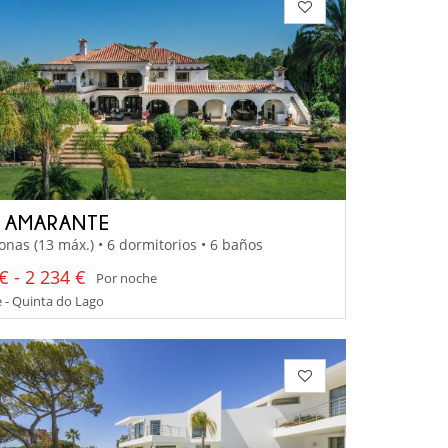
A AMARANTE
onas (13 máx.) • 6 dormitorios • 6 baños
€ - 2 234 €
Por noche
 - Quinta do Lago