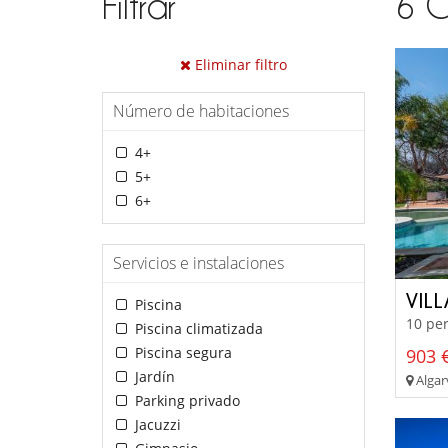
Filtrar
6
C
Eliminar filtro
Número de habitaciones
4+
5+
6+
Servicios e instalaciones
VILL
Piscina
10 per
Piscina climatizada
Piscina segura
903 €
Jardín
Algar
Parking privado
Jacuzzi