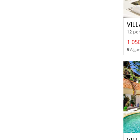
VIL
12 per
1 050
Algar
VIL