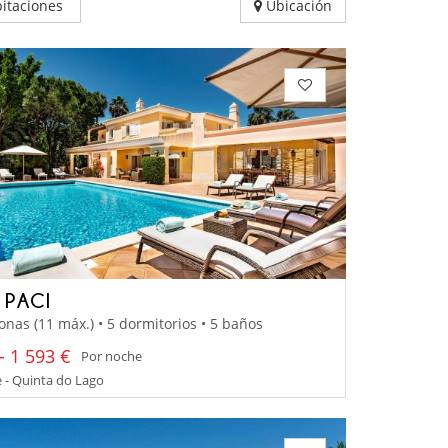
itaciones
Ubicación
 PACI
onas (11 máx.) • 5 dormitorios • 5 baños
- 1 593 €
Por noche
 - Quinta do Lago