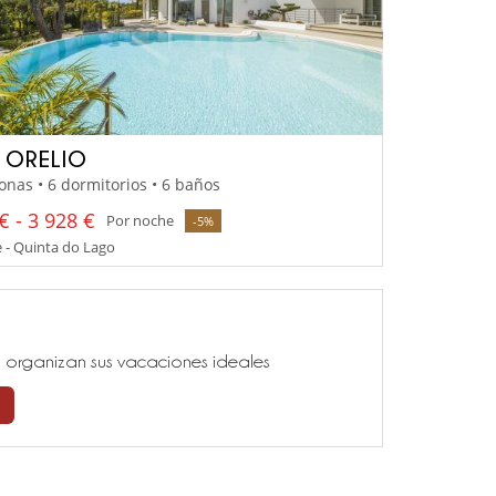
A ORELIO
onas • 6 dormitorios • 6 baños
€ - 3 928 €
Por noche
-5%
 - Quinta do Lago
ía, organizan sus vacaciones ideales