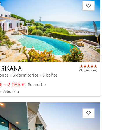
A RIKANA
(9 opiniones)
onas • 6 dormitorios • 6 baños
€ - 2 035 €
Por noche
 - Albufeira