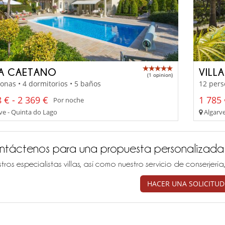
LA CAETANO
VILL
(1 opinion)
onas • 4 dormitorios • 5 baños
12 pers
 € - 2 369 €
1 785 
Por noche
ve - Quinta do Lago
Algarve
ntáctenos para una propuesta personalizada
tros especialistas villas, así como nuestro servicio de conserjer
HACER UNA SOLICITUD