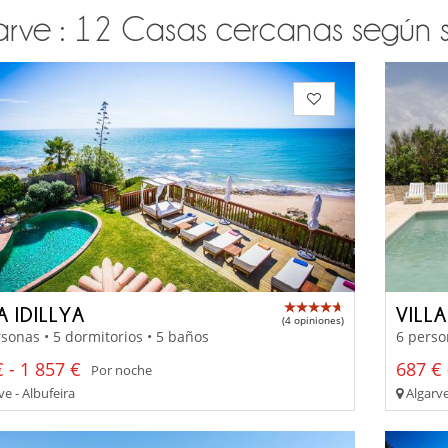
arve : 12 Casas cercanas según sus
A IDILLYA
VILL
(4 opiniones)
sonas • 5 dormitorios • 5 baños
6 perso
 - 1 857 €
687 € 
Por noche
e - Albufeira
Algarve