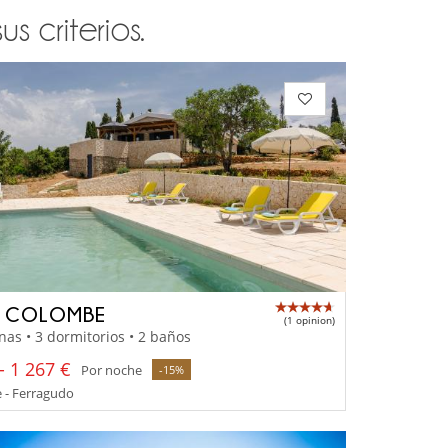
 criterios.
A COLOMBE
(1 opinion)
nas • 3 dormitorios • 2 baños
- 1 267 €
Por noche
-15%
 - Ferragudo