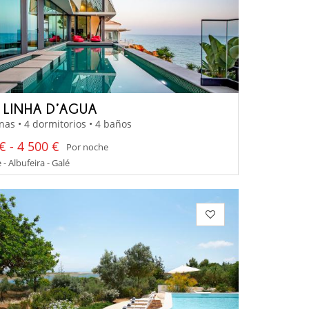
A LINHA D’AGUA
nas • 4 dormitorios • 4 baños
€ - 4 500 €
Por noche
 - Albufeira - Galé