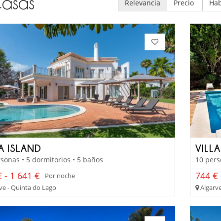
asas
Relevancia
Precio
Hab
A ISLAND
VILLA
sonas • 5 dormitorios • 5 baños
10 pers
 - 1 641 €
744 € 
Por noche
ve - Quinta do Lago
Algarve