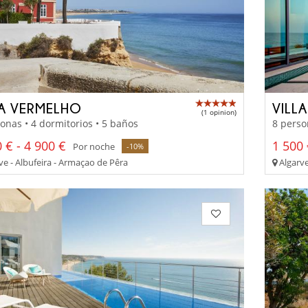
LA VERMELHO
VILL
(1 opinion)
onas • 4 dormitorios • 5 baños
8 perso
 € - 4 900 €
1 500 
Por noche
-10%
ve - Albufeira - Armaçao de Pêra
Algarve