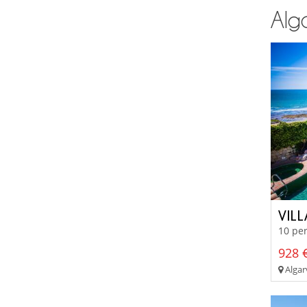
Alg
VILL
10 per
928 €
Algarv