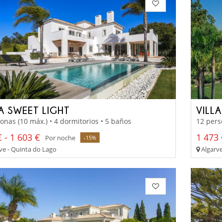
LA SWEET LIGHT
VILL
onas (10 máx.) • 4 dormitorios • 5 baños
12 pers
 - 1 603 €
1 473 
Por noche
-15%
ve - Quinta do Lago
Algarve