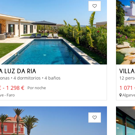
A LUZ DA RIA
VILL
onas • 4 dormitorios • 4 baños
12 pers
 - 1 298 €
1 071 
Por noche
ve - Faro
Algarve