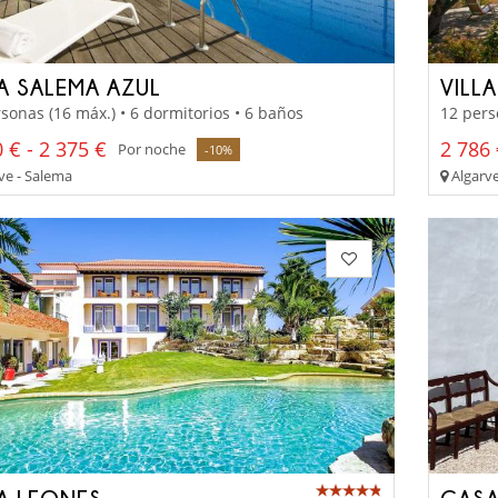
LA SALEMA AZUL
VILL
sonas (16 máx.) • 6 dormitorios • 6 baños
12 pers
 € - 2 375 €
2 786 
Por noche
-10%
ve - Salema
Algarve
LA LEONES
CASA