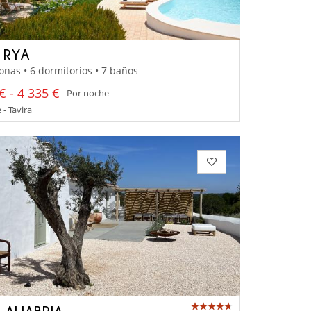
A RYA
onas • 6 dormitorios • 7 baños
€ - 4 335 €
Por noche
 - Tavira
 ALJABRIA