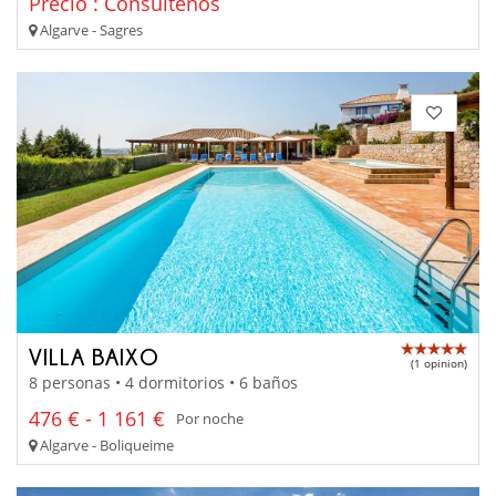
Precio : Consúltenos
Algarve - Sagres
VILLA BAIXO
(1 opinion)
8 personas • 4 dormitorios • 6 baños
476 € - 1 161 €
Por noche
Algarve - Boliqueime