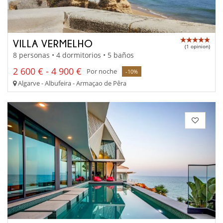
VILLA VERMELHO
(1 opinion)
8 personas • 4 dormitorios • 5 baños
2 600 € - 4 900 €
Por noche
-10%
Algarve - Albufeira - Armaçao de Pêra