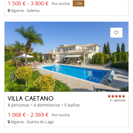
1 500 € - 3 800 €
Por noche
-10%
Algarve - Salema
VILLA CAETANO
(1 opinion)
8 personas • 4 dormitorios • 5 baños
1 068 € - 2 369 €
Por noche
Algarve - Quinta do Lago