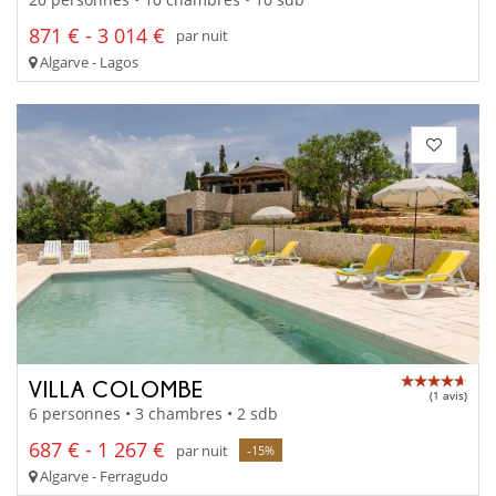
871 € - 3 014 €
par nuit
Algarve - Lagos
VILLA COLOMBE
(1 avis)
6 personnes • 3 chambres • 2 sdb
687 € - 1 267 €
par nuit
-15%
Algarve - Ferragudo