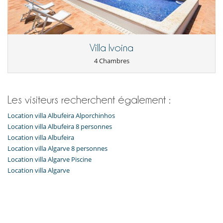
Equipement, installations, évènements
Chauffage au sol
Système d'alarme
Villa Ivoina
Loisirs, bien-être & activités sportives
4 Chambres
Accès internet (wifi)
Piscine extérieure chauffée
TV
TV dans toutes les chambres
Les visiteurs recherchent également :
Pour votre confort et votre agrément
Location villa Albufeira Alporchinhos
Cheminée
Climatisation réversible
Location villa Albufeira 8 personnes
Rooftop aménagé en terrasse
Location villa Albufeira
Salon
Location villa Algarve 8 personnes
Location villa Algarve Piscine
Services et loisirs du resort
Court de tennis
Location villa Algarve
Fitness center
Golf de 18 trous
Golf de 9 trous