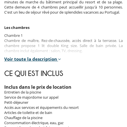
minutes de marche du bâtiment principal du resort et de sa plage.
Cette demeure de 4 chambres peut accueillir jusqu'à 10 personnes.
C'est un lieu de séjour rêvé pour de splendides vacances au Portugal.
Les chambres
Chambre 1
Chambre de maître, Rez-de-chaussée, accès direct à la terrasse. La
chambre propose 1 lit double King size. Salle de bain privée. La
chambre inclut également : salon, TV, dressing.
Voir toute la description
Chambre 2
Chambre, Rez-de-chaussée, accès direct à la terrasse. La chambre
propose 1 lit double King size. Salle de bain privée. La chambre inclut
CE QUI EST INCLUS
également : salon, TV, dressing.
Chambre 3
Inclus dans le prix de location
Chambre, Rez-de-chaussée, accès direct à la terrasse. La chambre
Entretien de la piscine
propose 1 lit double King size. Salle de bain privée. La chambre inclut
Service de majordome sur appel
également : salon, TV, dressing.
Petit-déjeuner
Accès aux services et équipements du resort
Chambre 4
Articles de toilette et de bain
Chambre, 1er étage. La chambre propose 1 lit double King size. Salle
Chauffage de la piscine
de bain privée. La chambre inclut également : salon, TV, dressing,
Consommation électrique, eau, gaz