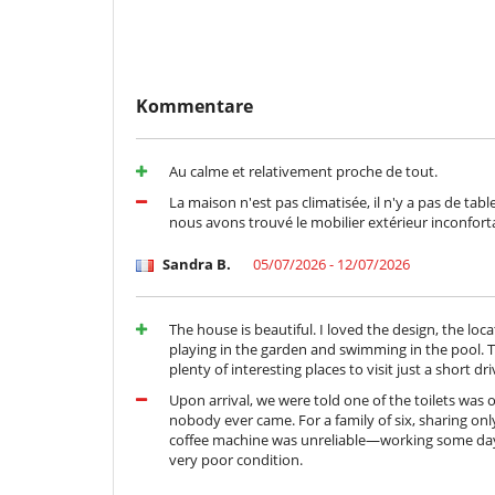
Kommentare
Au calme et relativement proche de tout.
La maison n'est pas climatisée, il n'y a pas de tab
nous avons trouvé le mobilier extérieur inconforta
Sandra B.
05/07/2026 - 12/07/2026
The house is beautiful. I loved the design, the lo
playing in the garden and swimming in the pool. T
plenty of interesting places to visit just a short dr
Upon arrival, we were told one of the toilets was 
nobody ever came. For a family of six, sharing on
coffee machine was unreliable—working some days 
very poor condition.