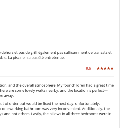
le dehors et pas de grill, également pas suffisamment de transats et
ble. La piscine n'a pas été entretenue.
9.6
cation, and the overall atmosphere. My four children had a great time
here are some lovely walks nearby, and the location is perfect—
ive away.
out of order but would be fixed the next day; unfortunately,
ly one working bathroom was very inconvenient. Additionally, the
and not others. Lastly, the pillows in all three bedrooms were in