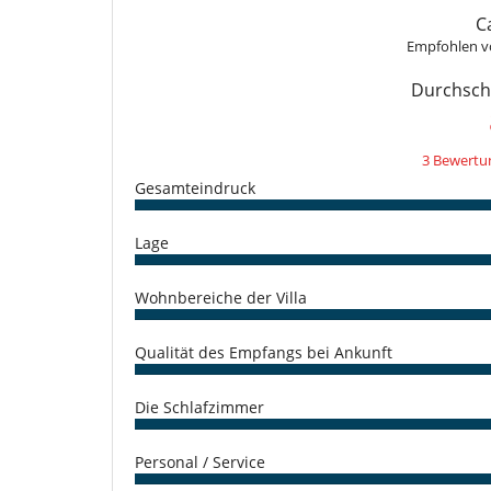
- Stornierung ab
95 Tage
vor Anreisetermin :
100 %
des
Backofen
C
- Bei Nichterscheinen :
100 %
des Gesamtbetrages sind 
Ironing board
Empfohlen 
Kühlschrank
Spülmaschine
Durchschn
voll ausgestattete Küche
Unterhaltung, Wohlbefinden & Sport
Internetzugang (Wifi)
3 Bewertu
Gesamteindruck
Lage
Wohnbereiche der Villa
Qualität des Empfangs bei Ankunft
Die Schlafzimmer
Personal / Service