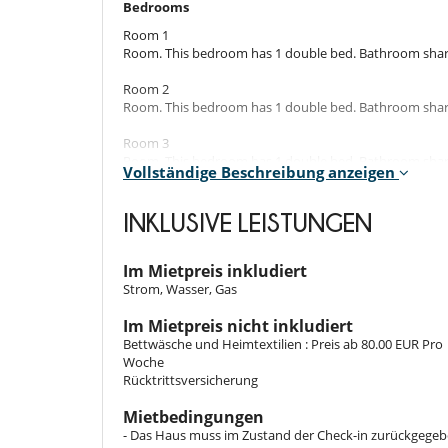
Bedrooms
Room 1
Room. This bedroom has 1 double bed. Bathroom share
Room 2
Room. This bedroom has 1 double bed. Bathroom share
Room 3
Room. This bedroom has 1 double bed. Bathroom share
Vollständige Beschreibung anzeigen
Indoors
INKLUSIVE LEISTUNGEN
Once rundown and neglected, this traditional house h
The minimalist interior design, the concrete flooring 
Im Mietpreis inkludiert
The old and new buildings are connected by the centra
Strom, Wasser, Gas
The original structure features three bedrooms and 
fireplace.
Im Mietpreis nicht inkludiert
There is a seamless flow between the bedrooms and l
Bettwäsche und Heimtextilien : Preis ab 80.00 EUR Pro
Woche
Rücktrittsversicherung
Outdoors​
The house has several patios, terraces, and a rooftop t
Mietbedingungen
reserve.
- Das Haus muss im Zustand der Check-in zurückgeg