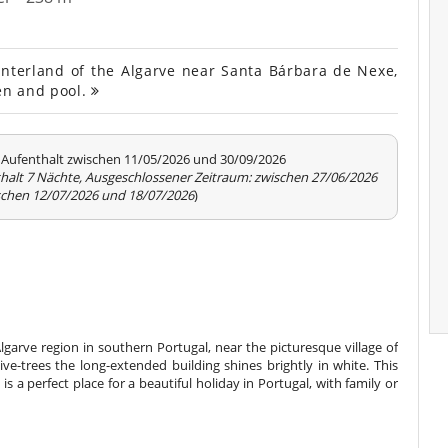
interland of the Algarve near Santa Bárbara de Nexe,
den and pool.
 Aufenthalt zwischen 11/05/2026 und 30/09/2026
thalt 7 Nächte, Ausgeschlossener Zeitraum: zwischen 27/06/2026
schen 12/07/2026 und 18/07/2026
)
Algarve region in southern Portugal, near the picturesque village of
e-trees the long-extended building shines brightly in white. This
a perfect place for a beautiful holiday in Portugal, with family or