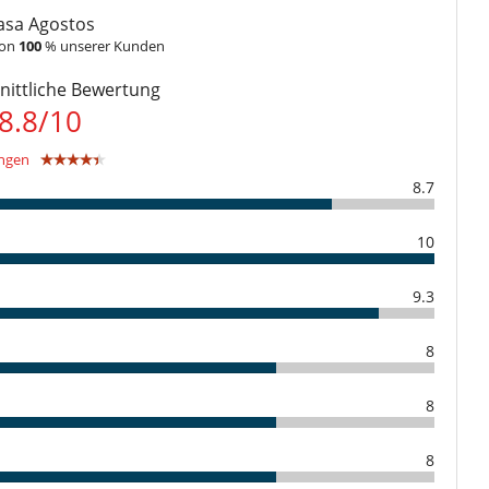
 Gesamtbetrages sind an Villanovo zu bezahlen.
Bügeleisen
asa Agostos
an Villanovo zu bezahlen
Kaffeemaschine
von
100
% unserer Kunden
Mikrowelle
Toaster
ittliche Bewertung
Waschmaschine
8.8
/
10
Privater Außen-Swimmingpool
ngen
8.7
10
9.3
8
8
8