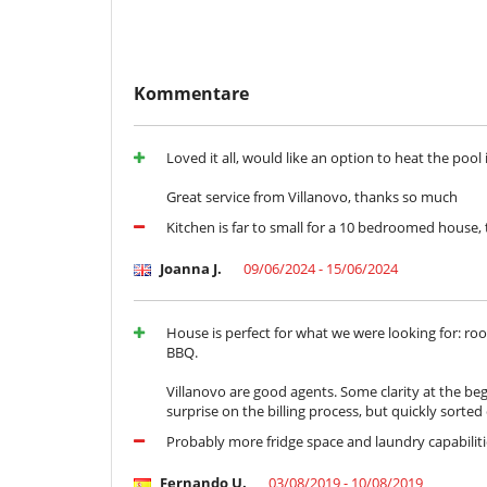
Kostenlose WLAN-Verbindung
Telefon
Waschküche mit Miele Waschmaschine, Trockner und 
Babybett (auf Anfrage und kostenlos für Babys bis 2 Jah
Kommentare
Hochstuhl (auf Anfrage)
Klimaanlage in allen Innenbereichen
Alarmsystem mit einer zentralen Sicherheitsfirma ver
Feuer- / Rauchmelder verbinden sich mit der Zentrale
Loved it all, would like an option to heat the pool 
24-Stunden-Ruf auf der zentralen Rezeption
Billardtisch
Great service from Villanovo, thanks so much
Tischtennis (Billardtisch umgebaut)
Kitchen is far to small for a 10 bedroomed house, 
Bar mit Sitzbereich
Voll ausgestattetes Fitness-Center mit 72 m2
Joanna J.
09/06/2024 - 15/06/2024
Massagen Zimmer
Infrarot Sauna (2 Personen Kapazität)
Weinkeller für private Weinproben (Aufpreis von 30 € 
Küche: Mixer, Mikrowelle, Toaster, Gasherd mit 6
House is perfect for what we were looking for: ro
Geschirrspüler, Doppelkühlschrank.
BBQ.
Jacuzzi (bei 36 ° C gegen Aufpreis erhitzt -350 € pro Wo
Villanovo are good agents. Some clarity at the b
12 Autostellplätze im Freien
surprise on the billing process, but quickly sorted
Gated Eigenschaft
Probably more fridge space and laundry capabiliti
Essen im Freien
BBQ (tragbare Kohle Weber Grill & Professional Beefeate
Fernando U.
03/08/2019 - 10/08/2019
Liegestühle / Liegen