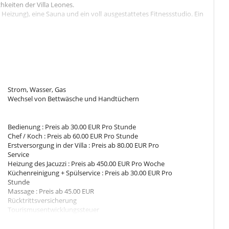
hkeiten der Villa Leones.
Heizung), eine Sauna und ein voll ausgestattetes Fitnessstudio. Ein
dewanne und Haartrockner, LCD-TV, Minibar, Safe, Klimaanlage und
Strom, Wasser, Gas
Wechsel von Bettwäsche und Handtüchern
ockner, LCD-TV, Minibar, Safe, Klimaanlage und 21m2 groß und
Bedienung : Preis ab 30.00 EUR Pro Stunde
Chef / Koch : Preis ab 60.00 EUR Pro Stunde
ockner, LCD-TV, Minibar, Safe, Klimaanlage und 21m2 groß und
Erstversorgung in der Villa : Preis ab 80.00 EUR Pro
Service
Heizung des Jacuzzi : Preis ab 450.00 EUR Pro Woche
Küchenreinigung + Spülservice : Preis ab 30.00 EUR Pro
ockner, LCD-TV, Minibar, Safe, Klimaanlage und 21 m2 groß und
Stunde
Massage : Preis ab 45.00 EUR
Rücktrittsversicherung
Tourismusentwicklungssteuer
trockner, LCD-TV, Minibar, Safe, Klimaanlage und 18m2 groß sowie
Weindegustation : Preis ab 40.00 EUR Pro Gast