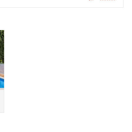
(3-12 Jahre)
Sicherheitssystem
Barbecue
Garten
Loungebereich auf der Terrasse
Sonnenliegen am Pool
Außenwhirlpool