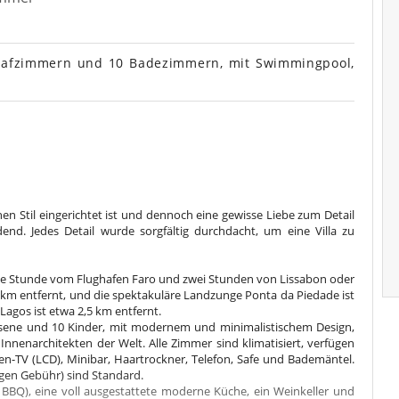
hlafzimmern und 10 Badezimmern, mit Swimmingpool,
chen Stil eingerichtet ist und dennoch eine gewisse Liebe zum Detail
end. Jedes Detail wurde sorgfältig durchdacht, um eine Villa zu
eine Stunde vom Flughafen Faro und zwei Stunden von Lissabon oder
. 3 km entfernt, und die spektakuläre Landzunge Ponta da Piedade ist
Lagos ist etwa 2,5 km entfernt.
chsene und 10 Kinder, mit modernem und minimalistischem Design,
 Innenarchitekten der Welt. Alle Zimmer sind klimatisiert, verfügen
ten-TV (LCD), Minibar, Haartrockner, Telefon, Safe und Bademäntel.
egen Gebühr) sind Standard.
 BBQ), eine voll ausgestattete moderne Küche, ein Weinkeller und