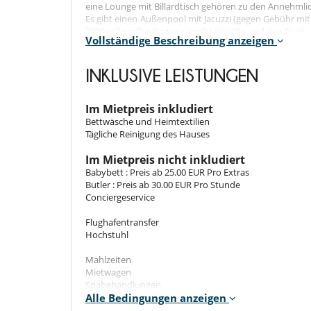
eine Lounge mit Billardtisch gehören zu den Annehmlic
Es gibt einen Außenpool mit Jacuzzi (gegen Gebühr mit 
2500 m2 großer Garten umgibt die Villa und den Pool.
Vollständige Beschreibung anzeigen
Schlafzimmer und Badezimmer
INKLUSIVE LEISTUNGEN
Schlafzimmer 1
Master-Schlafzimmer: Twin-Bett, Bad mit Dusche / Ba
28m2 groß plus Balkon.
Im Mietpreis inkludiert
Bettwäsche und Heimtextilien
Schlafzimmer 2
Tägliche Reinigung des Hauses
Twin-Bett, Bad mit Dusche / Badewanne und Haartr
Balkon.
Im Mietpreis nicht inkludiert
Babybett : Preis ab 25.00 EUR Pro Extras
Schlafzimmer 3
Butler : Preis ab 30.00 EUR Pro Stunde
Twin-Bett, Bad mit Dusche / Badewanne und Haartr
Conciergeservice
Balkon.
Flughafentransfer
Schlafzimmer 4
Hochstuhl
Twin-Bett, Bad mit Dusche / Badewanne und Haartr
Balkon.
Mahlzeiten
Mietwagen
Schlafzimmer 5
Spabehandlungen
King-Size-Bett, Bad mit Dusche / Badewanne und Haar
Verpflegungskosten
Alle Bedingungen anzeigen
Balkon.
Zustellbett : Preis ab 57.00 EUR Pro Kind/Nacht