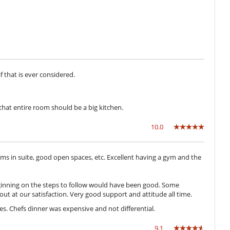
Rollmaschine
re alt)
bunden
if that is ever considered.
that entire room should be a big kitchen.
10.0
pro Person - mindestens 6 Personen)
 Ringen und Backofen, Rauchabzug, Kaffeemaschine, Saftpresse,
oms in suite, good open spaces, etc. Excellent having a gym and the
che)
eginning on the steps to follow would have been good. Some
 out at our satisfaction. Very good support and attitude all time.
es. Chefs dinner was expensive and not differential.
r Gas Grill)
9.1